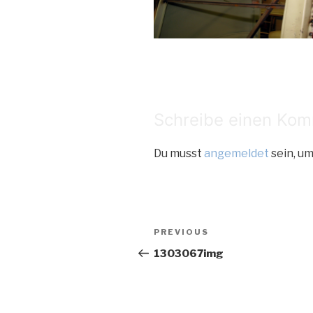
Schreibe einen Ko
Du musst
angemeldet
sein, u
Beitragsnaviga
Previous
PREVIOUS
Post
1303067img