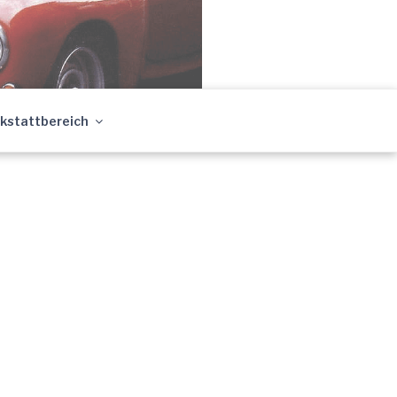
Young- &
kstattbereich