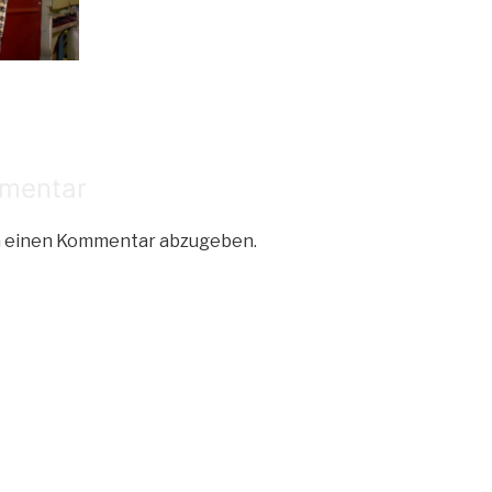
mmentar
m einen Kommentar abzugeben.
tion