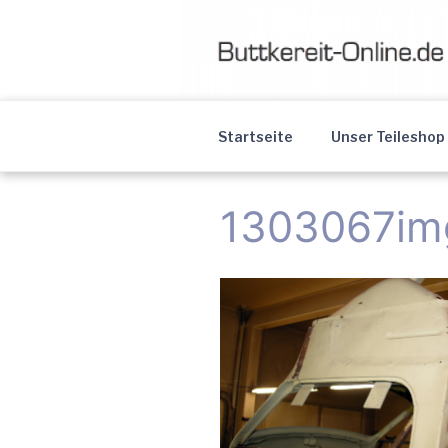
Skip
to
content
Buttkereit
Professionelle Young- & Oldti
Startseite
Unser Teileshop
Oldtimer R
1303067im