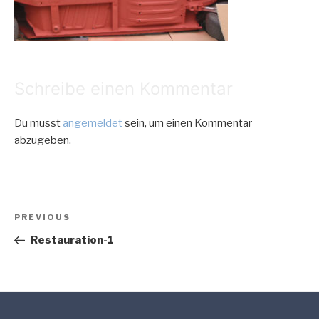
Schreibe einen Kommentar
Du musst
angemeldet
sein, um einen Kommentar
abzugeben.
Beitragsnavigation
Previous
PREVIOUS
Post
Restauration-1