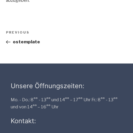
abzugeben.
Beitragsnavigation
Previous
PREVIOUS
Post
ostemplate
Unsere Öffnungszeiten:
Mo. - Do.: 8°° - 13°° und 14°° – 17°° Uhr Fr.: 8°° - 13°°
und von 14°° – 16°° Uhr
Kontakt: