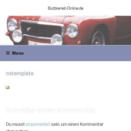
Skip
to
content
Buttkereit Autotechnik GmbH –
Professionelle Young- & Oldtimer Werkstatt inkl. Onlineshop
Young- & Oldtimer Reparatur
Menu
ostemplate
Schreibe einen Kommentar
Du musst
angemeldet
sein, um einen Kommentar