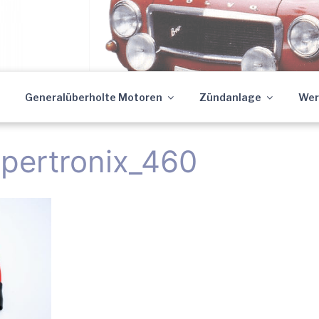
 Autotechnik GmbH – 
mer Werkstatt inkl. Onlineshop
Generalüberholte Motoren
Zündanlage
Wer
eparatur
pertronix_460