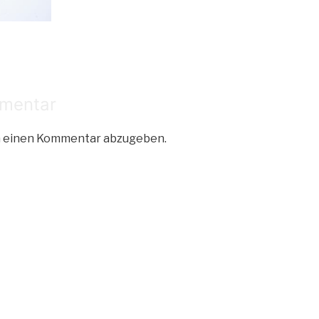
mmentar
m einen Kommentar abzugeben.
tion