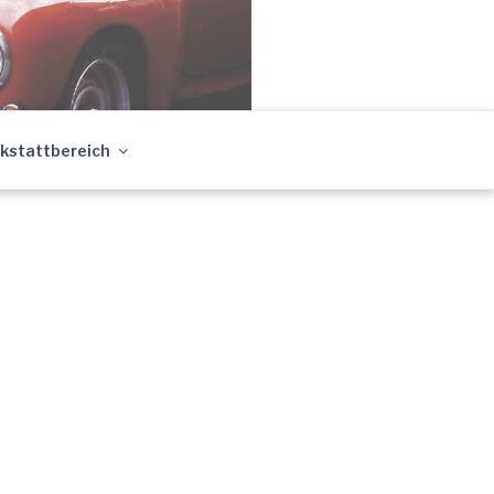
Young- &
kstattbereich