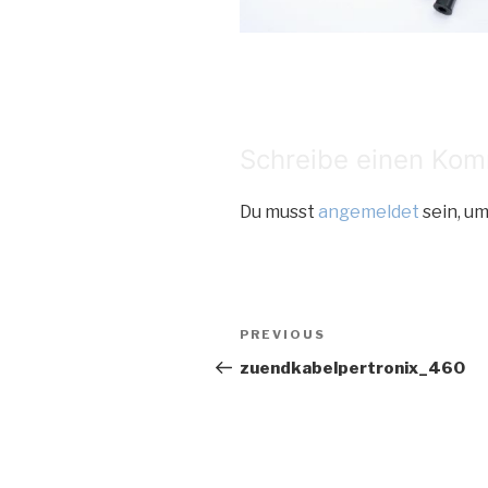
Schreibe einen Ko
Du musst
angemeldet
sein, u
Beitragsnaviga
Previous
PREVIOUS
Post
zuendkabelpertronix_460