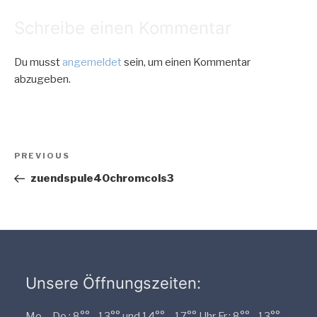
Schreibe einen Kommentar
Du musst
angemeldet
sein, um einen Kommentar
abzugeben.
Beitragsnavigation
Previous
PREVIOUS
Post
zuendspule40chromcols3
Unsere Öffnungszeiten:
Mo. - Do.: 8°° - 13°° und 14°° – 17°° Uhr Fr.: 8°° - 13°°